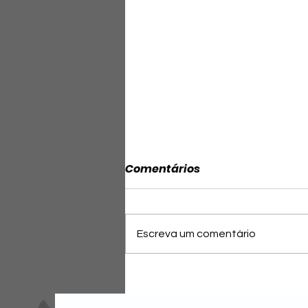
Comentários
Escreva um comentário
Capitão Alden (PL/BA)
quer derrubada de veto