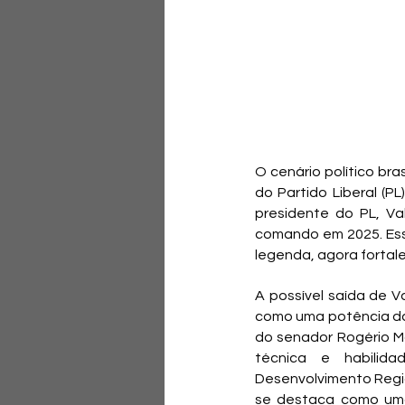
O cenário político br
do Partido Liberal (P
presidente do PL, Va
comando em 2025. Essa
legenda, agora fortale
A possível saída de V
como uma potência da 
do senador Rogério Ma
técnica e habilida
Desenvolvimento Regio
se destaca como uma 