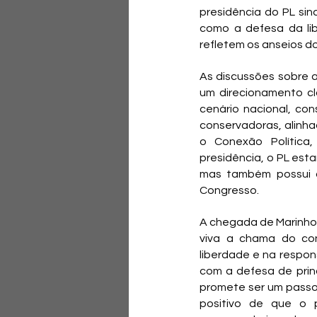
presidência do PL sin
como a defesa da lib
refletem os anseios d
As discussões sobre 
um direcionamento cl
cenário nacional, co
conservadoras, alinha
o Conexão Política
presidência, o PL est
mas também possui a 
Congresso.
A chegada de Marinho
viva a chama do con
liberdade e na respon
com a defesa de pri
promete ser um passo 
positivo de que o p