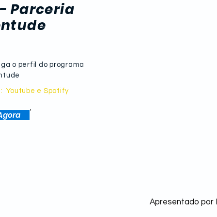
é o MST, eu fiscalizo
cha
- Parceria
constitucionalmente”
mais
entude
apar
can
iga o perfil do programa
entude
a:
Youtube e Spotify
Agora
Apresentado por 