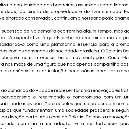
aliza a continuidade das bandeiras assumidas sob a lideran
erdade, do direito de propriedade e do livre mercado. Es
o eleitorado conservador, continuam a nortear o posicioname
a sucessão de Valdemar já ocorrem há algum tempo, mas ag
aro. A expectativa é que Marinho reforce ainda mais a pr
nsolidando-o como uma plataforma essencial para a promoç
das com as demandas da sociedade brasileira. O Boletim Ba
, observa com interesse essa movimentação. Caso Ma
ará nas mãos de uma figura que não apenas compartilha dos id
experiência e a articulação necessárias para fortalece
 ao comando do PL pode representar uma renovação estrat
servadorismo e reafirmando o compromisso com um Bra
sabilidade individual. Para aqueles que se preocupam com o 
ncípios que fundamentam uma sociedade próspera e segur
na direção certa. Aos olhos do Boletim Baiano, a renovação 
artido continua a se adaptar e a se fortalecer para