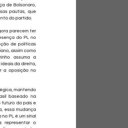
ça de Bolsonaro, 
sas pautas, que 
nto do partido.
ora parecem ter 
esença do PL no 
ão de políticas 
iano, assim como 
rinho assuma a 
eais da direita, 
r a oposição no 
égica, mantendo 
sil baseado na 
futuro do país e 
a, essa mudança 
no PL é um sinal 
 representar o 