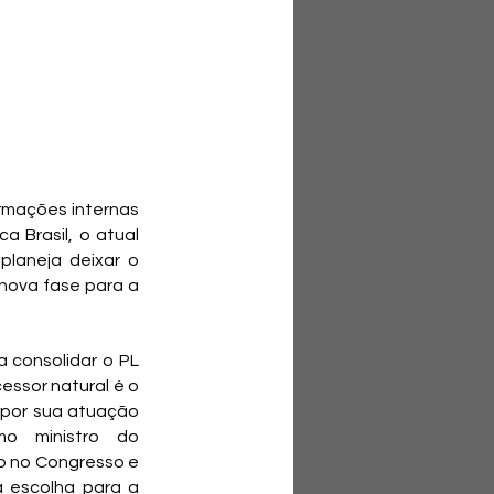
rmações internas 
 Brasil, o atual 
laneja deixar o 
nova fase para a 
 consolidar o PL 
ssor natural é o 
 por sua atuação 
o ministro do 
o no Congresso e 
 escolha para a 