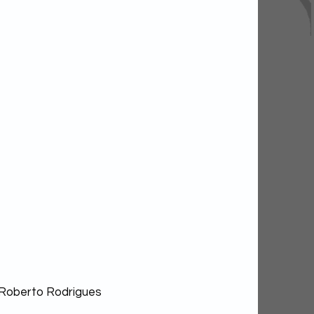
ma atenção após
 de 24 horas sem
ições públicas e
celamento de evento
Roberto Rodrigues