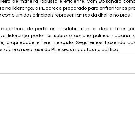
leiro de maneira robusta e eficiente. Com Bolsonaro como 
e na liderança, o PL parece preparado para enfrentar os pró
 como um dos principais representantes da direita no Brasil.
ompanhará de perto os desdobramentos dessa transição
a liderança pode ter sobre o cenário político nacional 
e, propriedade e livre mercado. Seguiremos trazendo aos 
s sobre a nova fase do PL e seus impactos na política.