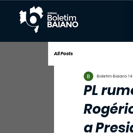
All Posts
Boletim Baiano
14
PL rum
Rogéri
a Pres