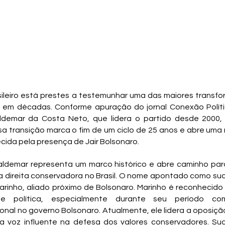
asileiro está prestes a testemunhar uma das maiores transfo
L) em décadas. Conforme apuração do jornal Conexão Política
ldemar da Costa Neto, que lidera o partido desde 2000, p
 transição marca o fim de um ciclo de 25 anos e abre uma 
cida pela presença de Jair Bolsonaro.
aldemar representa um marco histórico e abre caminho para
direita conservadora no Brasil. O nome apontado como suce
rinho, aliado próximo de Bolsonaro. Marinho é reconhecido
de política, especialmente durante seu período com
nal no governo Bolsonaro. Atualmente, ele lidera a oposiçã
voz influente na defesa dos valores conservadores. Sua