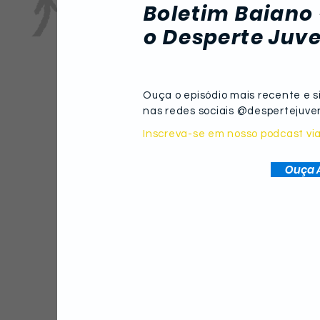
presidencial
Boletim Baiano 
o Desperte Juv
Ouça o episódio mais recente e s
nas redes sociais @despertejuv
Inscreva-se em nosso podcast vi
Ouça 