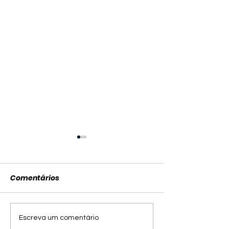
Comentários
Sumiço de Fabrício
Hugo Motta cr
Escreva um comentário