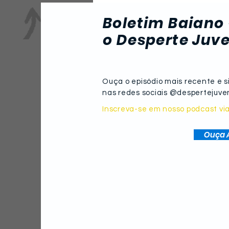
quer derrubada de veto
presidencial
Boletim Baiano 
o Desperte Juv
Ouça o episódio mais recente e s
nas redes sociais @despertejuv
Inscreva-se em nosso podcast vi
Ouça 