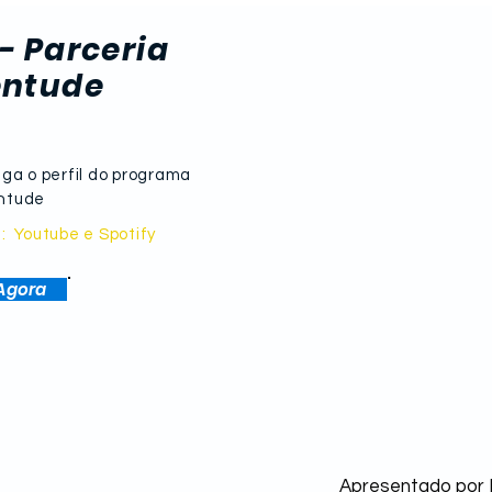
rebate Rui: “Quem invade
Pan
é o MST, eu fiscalizo
cha
- Parceria
constitucionalmente”
mais
entude
apar
can
iga o perfil do programa
entude
a:
Youtube e Spotify
Agora
Apresentado por 