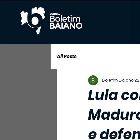
All Posts
Boletim Baiano
22
Lula co
Maduro
e defe