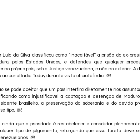
 Lula da Silva classificou como “inaceitável” a prisão do ex-presi
duro, pelos Estados Unidos, e defendeu que qualquer process
 no próprio país, sob a Justiça venezuelana, e não no exterior. A de
o canal India Today durante visita oficial à Índia.  ￼
 se pode aceitar que um país interfira diretamente nos assuntos 
ificando como injustificável a captação e detenção de Maduro
sidente brasileiro, a preservação da soberania e do devido pr
se tipo.  ￼
ainda que a prioridade é restabelecer e consolidar plenament
lquer tipo de julgamento, reforçando que essa tarefa deve se
s venezuelanos.  ￼