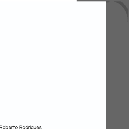
cadinha (PDT-BA)
ma atenção após
 de 24 horas sem
ições públicas e
celamento de evento
Roberto Rodrigues