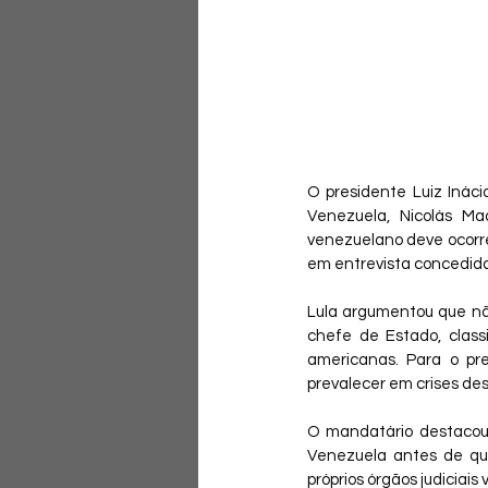
O presidente Luiz Inácio
Venezuela, Nicolás Ma
venezuelano deve ocorrer
em entrevista concedida a
Lula argumentou que não
chefe de Estado, class
americanas. Para o pre
prevalecer em crises des
O mandatário destacou 
Venezuela antes de qua
próprios órgãos judiciai