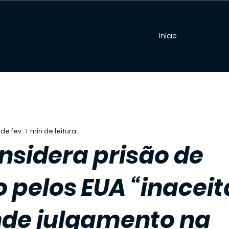
Início
 de fev.
1 min de leitura
nsidera prisão de
 pelos EUA “inaceit
nde julgamento na