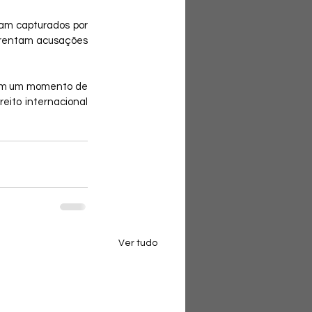
ram capturados por 
frentam acusações 
 em um momento de 
eito internacional 
Ver tudo