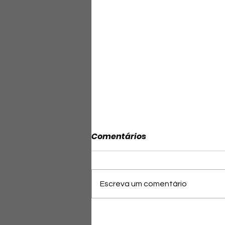
Comentários
Escreva um comentário
Capitão Alden (PL/BA)