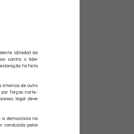
dente (ditador) da 
o contra o líder 
claração foi feita 
internos de outro 
 por forças norte-
ocesso legal deve 
e a democracia na 
r conduzida pelos 