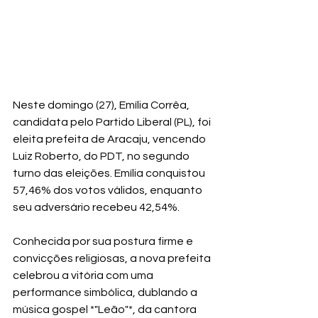
Neste domingo (27), Emília Corrêa, 
candidata pelo Partido Liberal (PL), foi 
eleita prefeita de Aracaju, vencendo 
Luiz Roberto, do PDT, no segundo 
turno das eleições. Emília conquistou 
57,46% dos votos válidos, enquanto 
seu adversário recebeu 42,54%. 
Conhecida por sua postura firme e 
convicções religiosas, a nova prefeita 
celebrou a vitória com uma 
performance simbólica, dublando a 
música gospel *"Leão"*, da cantora 